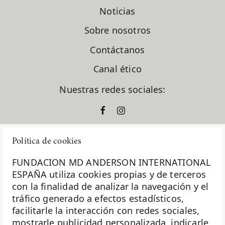
Dr. Santiago González Moreno
Noticias
Dra. Gema Moreno Bueno
Dra. Laura García Estévez
Sobre nosotros
Dra. Natalia Carballo
Dra. Pilar López Criado
Contáctanos
El Sabor Perdido
Canal ético
En clave de dar
ensayos clínicos
Nuestras redes sociales:
España
europacolon
evento solidario
fase I
Política de cookies
formación
fundación diversión solidaria
FUNDACION MD ANDERSON INTERNATIONAL
Fundación Excelentia
ESPAÑA utiliza cookies propias y de terceros
Fundación MD Anderson España
con la finalidad de analizar la navegación y el
La Fundación MD Anderson España - Hospiten es
Fundación Siglo Futuro
tráfico generado a efectos estadísticos,
miembro de la
Asociación Española de Fundaciones
Gastroenterología
facilitarle la interacción con redes sociales,
Ginecología
mostrarle publicidad personalizada, indicarle
Investigación