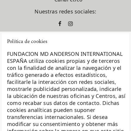
En clave de dar
ensayos clínicos
Nuestras redes sociales:
España
europacolon
evento solidario
fase I
Política de cookies
formación
fundación diversión solidaria
FUNDACION MD ANDERSON INTERNATIONAL
Fundación Excelentia
ESPAÑA utiliza cookies propias y de terceros
Fundación MD Anderson España
con la finalidad de analizar la navegación y el
La Fundación MD Anderson España - Hospiten es
Fundación Siglo Futuro
tráfico generado a efectos estadísticos,
miembro de la
Asociación Española de Fundaciones
Gastroenterología
facilitarle la interacción con redes sociales,
Ginecología
mostrarle publicidad personalizada, indicarle
Investigación
Ginecología Oncológica
la ubicación de nuestras oficinas y Centros, así
giving tuesday
Biobanco
como recabar sus datos de contacto. Dichas
golf solidario
cookies analíticas pueden suponer
Docencia
Hábitos saludables
transferencias internacionales. Si desea
Hematología
Voluntariado
modificar su consentimiento y obtener más
inteligencia artificial