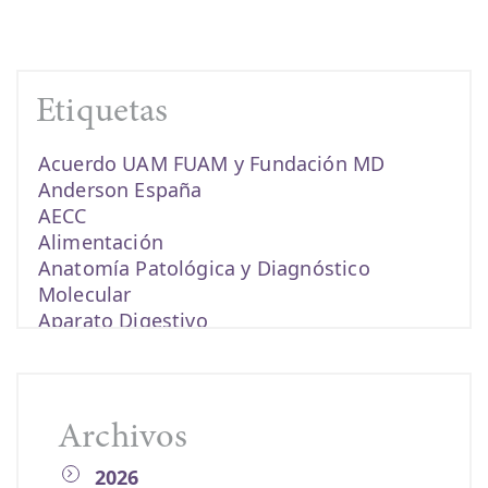
Etiquetas
Acuerdo UAM FUAM y Fundación MD
Anderson España
AECC
Alimentación
Anatomía Patológica y Diagnóstico
Molecular
Aparato Digestivo
becas
biomarcadores
cáncer
Cáncer de colon
Archivos
cáncer de endometrio
2026
Cáncer de esófago