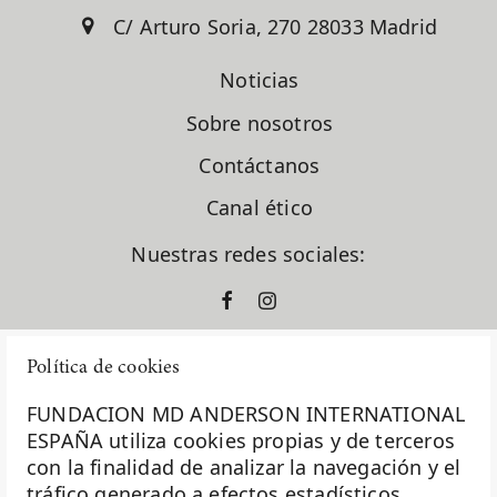
C/ Arturo Soria, 270 28033 Madrid
Noticias
Sobre nosotros
Contáctanos
Canal ético
Nuestras redes sociales:
Política de cookies
FUNDACION MD ANDERSON INTERNATIONAL
ESPAÑA utiliza cookies propias y de terceros
con la finalidad de analizar la navegación y el
La Fundación MD Anderson España - Hospiten es
tráfico generado a efectos estadísticos,
miembro de la
Asociación Española de Fundaciones