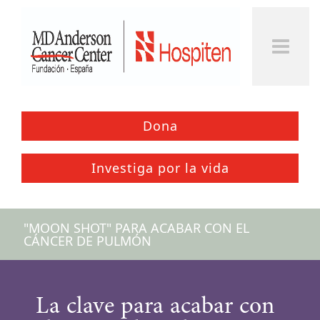
Togg
Men
Dona
Investiga por la vida
"MOON SHOT" PARA ACABAR CON EL
CÁNCER DE PULMÓN
La clave para acabar con