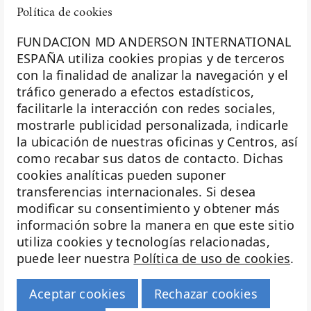
Política de cookies
FUNDACION MD ANDERSON INTERNATIONAL
ESPAÑA utiliza cookies propias y de terceros
con la finalidad de analizar la navegación y el
La Fundación MD Anderson España - Hospiten es
tráfico generado a efectos estadísticos,
miembro de la
Asociación Española de Fundaciones
facilitarle la interacción con redes sociales,
mostrarle publicidad personalizada, indicarle
Investigación
la ubicación de nuestras oficinas y Centros, así
Biobanco
como recabar sus datos de contacto. Dichas
cookies analíticas pueden suponer
Docencia
transferencias internacionales. Si desea
Voluntariado
modificar su consentimiento y obtener más
información sobre la manera en que este sitio
Eventos
utiliza cookies y tecnologías relacionadas,
puede leer nuestra
Política de uso de cookies
.
Transparencia
Haz historia
Aceptar cookies
Rechazar cookies