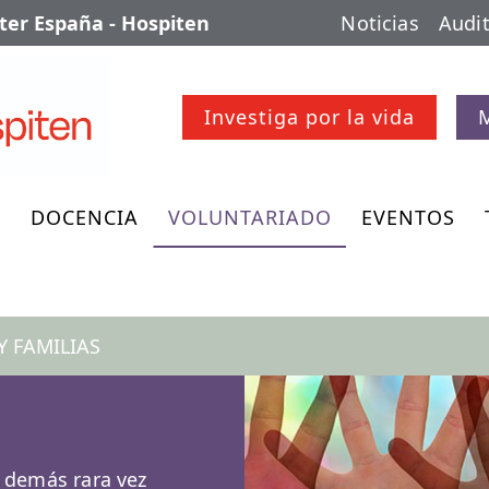
er España - Hospiten
Noticias
Audit
Investiga por la vida
O
DOCENCIA
VOLUNTARIADO
EVENTOS
Y FAMILIAS
 demás rara vez