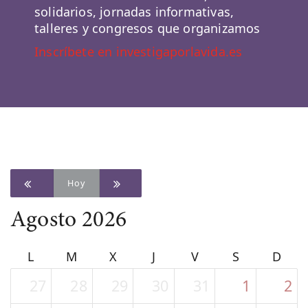
solidarios, jornadas informativas,
talleres y congresos que organizamos
Inscríbete en investigaporlavida.es
Hoy
Agosto 2026
L
M
X
J
V
S
D
27
28
29
30
31
1
2