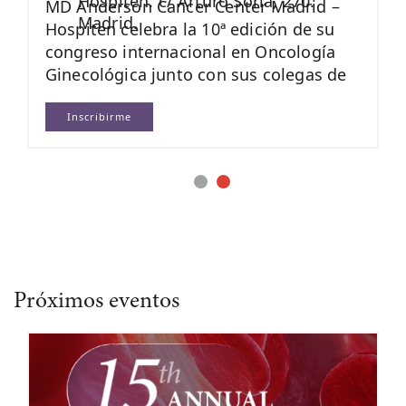
Hospiten. c/ Arturo Soria, 270.
MD Anderson Cancer Center Madrid –
Madrid.
Hospiten celebra la 10ª edición de su
congreso internacional en Oncología
Ginecológica junto con sus colegas de
MD Anderson en Houston. Durante dos
días expertos nacionales e
Inscribirme
internacionales debatirán sobre los
últimos avances e investigaciones en
esta materia.
Próximos eventos