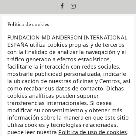
Política de cookies
FUNDACION MD ANDERSON INTERNATIONAL
ESPAÑA utiliza cookies propias y de terceros
con la finalidad de analizar la navegación y el
La Fundación MD Anderson España - Hospiten es
tráfico generado a efectos estadísticos,
miembro de la
Asociación Española de Fundaciones
facilitarle la interacción con redes sociales,
mostrarle publicidad personalizada, indicarle
Investigación
la ubicación de nuestras oficinas y Centros, así
Biobanco
como recabar sus datos de contacto. Dichas
cookies analíticas pueden suponer
Docencia
transferencias internacionales. Si desea
Voluntariado
modificar su consentimiento y obtener más
información sobre la manera en que este sitio
Eventos
utiliza cookies y tecnologías relacionadas,
puede leer nuestra
Política de uso de cookies
.
Transparencia