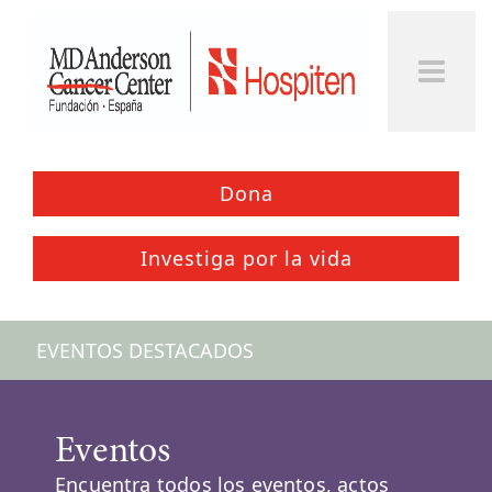
Togg
Men
Dona
Investiga por la vida
EVENTOS DESTACADOS
Eventos
Encuentra todos los eventos, actos