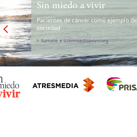
Investiga por la vida
Tu punto de encuento con la Fundac
España, donde encontrarás cursos, e
online, una manera de mantenerte al 
hacemos. ¡Únete a nosotros!
Conoce más sobre "Investiga por la vida"