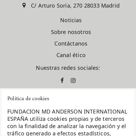
C/ Arturo Soria, 270 28033 Madrid
Noticias
Sobre nosotros
Contáctanos
Canal ético
Nuestras redes sociales:
Política de cookies
FUNDACION MD ANDERSON INTERNATIONAL
ESPAÑA utiliza cookies propias y de terceros
con la finalidad de analizar la navegación y el
La Fundación MD Anderson España - Hospiten es
tráfico generado a efectos estadísticos,
miembro de la
Asociación Española de Fundaciones