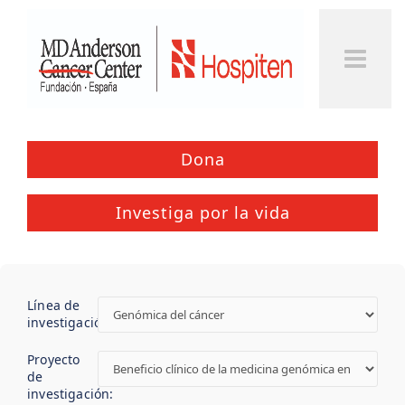
Togg
Men
Dona
Investiga por la vida
Línea de
investigación:
Proyecto
de
investigación: