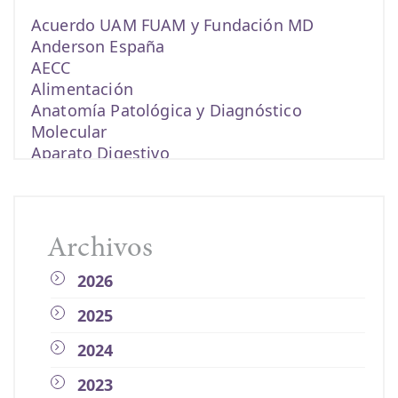
Acuerdo UAM FUAM y Fundación MD
Anderson España
AECC
Alimentación
Anatomía Patológica y Diagnóstico
Molecular
Aparato Digestivo
becas
biomarcadores
cáncer
Cáncer de colon
Archivos
cáncer de endometrio
2026
Cáncer de esófago
Cáncer de estómago
2025
Cáncer de mama
Cáncer de páncreas
2024
Cáncer de pulmón
2023
cáncer de recto