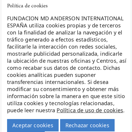
fase I
Política de cookies
formación
fundación diversión solidaria
FUNDACION MD ANDERSON INTERNATIONAL
Fundación Excelentia
ESPAÑA utiliza cookies propias y de terceros
Fundación MD Anderson España
con la finalidad de analizar la navegación y el
La Fundación MD Anderson España - Hospiten es
Fundación Siglo Futuro
tráfico generado a efectos estadísticos,
miembro de la
Asociación Española de Fundaciones
Gastroenterología
facilitarle la interacción con redes sociales,
Ginecología
mostrarle publicidad personalizada, indicarle
Investigación
Ginecología Oncológica
la ubicación de nuestras oficinas y Centros, así
giving tuesday
Biobanco
como recabar sus datos de contacto. Dichas
golf solidario
cookies analíticas pueden suponer
Docencia
Hábitos saludables
transferencias internacionales. Si desea
Hematología
Voluntariado
modificar su consentimiento y obtener más
inteligencia artificial
información sobre la manera en que este sitio
Eventos
investigación
utiliza cookies y tecnologías relacionadas,
Investigación Traslacional
puede leer nuestra
Política de uso de cookies
.
Transparencia
Investigación y cáncer
investigadores
Haz historia
Aceptar cookies
Rechazar cookies
Isabel Oviedo