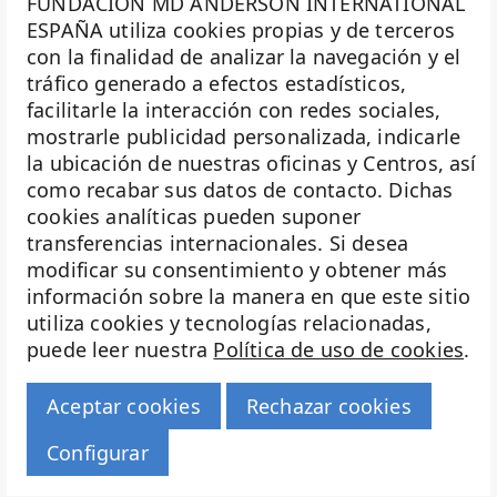
FUNDACION MD ANDERSON INTERNATIONAL
Fundación Excelentia
ESPAÑA utiliza cookies propias y de terceros
Fundación MD Anderson España
con la finalidad de analizar la navegación y el
La Fundación MD Anderson España - Hospiten es
Fundación Siglo Futuro
tráfico generado a efectos estadísticos,
miembro de la
Asociación Española de Fundaciones
Gastroenterología
facilitarle la interacción con redes sociales,
Ginecología
mostrarle publicidad personalizada, indicarle
Investigación
Ginecología Oncológica
la ubicación de nuestras oficinas y Centros, así
giving tuesday
Biobanco
como recabar sus datos de contacto. Dichas
golf solidario
cookies analíticas pueden suponer
Docencia
Hábitos saludables
transferencias internacionales. Si desea
Hematología
Voluntariado
modificar su consentimiento y obtener más
inteligencia artificial
información sobre la manera en que este sitio
Eventos
investigación
utiliza cookies y tecnologías relacionadas,
Investigación Traslacional
puede leer nuestra
Política de uso de cookies
.
Transparencia
Investigación y cáncer
investigadores
Haz historia
Aceptar cookies
Rechazar cookies
Isabel Oviedo
jóvenes investigadores
© 2026 Fundación MD Anderson Hospiten
Configurar
Aviso legal |
Política de cookies |
Política de privacidad |
Leucemia
Configurar cookies