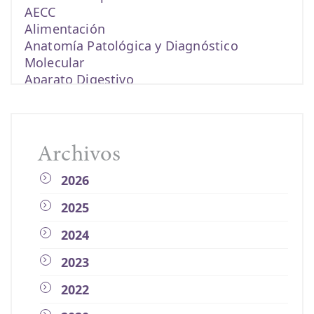
AECC
Alimentación
Anatomía Patológica y Diagnóstico
Molecular
Aparato Digestivo
becas
biomarcadores
cáncer
Cáncer de colon
Archivos
cáncer de endometrio
2026
Cáncer de esófago
Cáncer de estómago
2025
Cáncer de mama
Cáncer de páncreas
2024
Cáncer de pulmón
2023
cáncer de recto
Cáncer metastásico
2022
cáncer renal