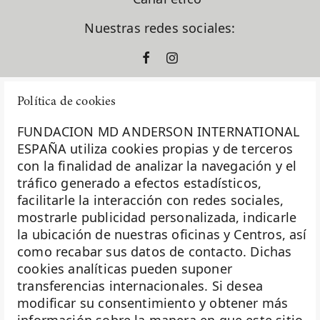
En clave de dar
ensayos clínicos
Nuestras redes sociales:
España
europacolon
evento solidario
fase I
Política de cookies
formación
fundación diversión solidaria
FUNDACION MD ANDERSON INTERNATIONAL
Fundación Excelentia
ESPAÑA utiliza cookies propias y de terceros
Fundación MD Anderson España
con la finalidad de analizar la navegación y el
La Fundación MD Anderson España - Hospiten es
Fundación Siglo Futuro
tráfico generado a efectos estadísticos,
miembro de la
Asociación Española de Fundaciones
Gastroenterología
facilitarle la interacción con redes sociales,
Ginecología
mostrarle publicidad personalizada, indicarle
Investigación
Ginecología Oncológica
la ubicación de nuestras oficinas y Centros, así
giving tuesday
Biobanco
como recabar sus datos de contacto. Dichas
golf solidario
cookies analíticas pueden suponer
Docencia
Hábitos saludables
transferencias internacionales. Si desea
Hematología
Voluntariado
modificar su consentimiento y obtener más
inteligencia artificial