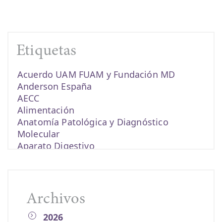
Etiquetas
Acuerdo UAM FUAM y Fundación MD
Anderson España
AECC
Alimentación
Anatomía Patológica y Diagnóstico
Molecular
Aparato Digestivo
becas
biomarcadores
cáncer
Cáncer de colon
Archivos
cáncer de endometrio
2026
Cáncer de esófago