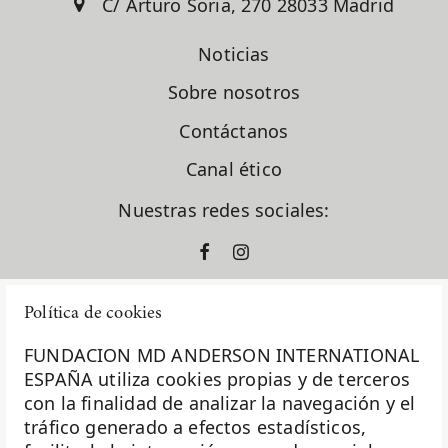
C/ Arturo Soria, 270 28033 Madrid
Dr. Raúl Márquez Vázquez
Dr. Santiago González Moreno
Noticias
Dra. Gema Moreno Bueno
Dra. Laura García Estévez
Sobre nosotros
Dra. Natalia Carballo
Dra. Pilar López Criado
Contáctanos
El Sabor Perdido
Canal ético
En clave de dar
ensayos clínicos
Nuestras redes sociales:
España
europacolon
evento solidario
fase I
Política de cookies
formación
fundación diversión solidaria
FUNDACION MD ANDERSON INTERNATIONAL
Fundación Excelentia
ESPAÑA utiliza cookies propias y de terceros
Fundación MD Anderson España
con la finalidad de analizar la navegación y el
La Fundación MD Anderson España - Hospiten es
Fundación Siglo Futuro
tráfico generado a efectos estadísticos,
miembro de la
Asociación Española de Fundaciones
Gastroenterología