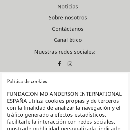
Dr. Santiago González Moreno
Noticias
Dra. Gema Moreno Bueno
Dra. Laura García Estévez
Sobre nosotros
Dra. Natalia Carballo
Dra. Pilar López Criado
Contáctanos
El Sabor Perdido
Canal ético
En clave de dar
ensayos clínicos
Nuestras redes sociales:
España
europacolon
evento solidario
fase I
Política de cookies
formación
fundación diversión solidaria
FUNDACION MD ANDERSON INTERNATIONAL
Fundación Excelentia
ESPAÑA utiliza cookies propias y de terceros
Fundación MD Anderson España
con la finalidad de analizar la navegación y el
La Fundación MD Anderson España - Hospiten es
Fundación Siglo Futuro
tráfico generado a efectos estadísticos,
miembro de la
Asociación Española de Fundaciones
Gastroenterología
facilitarle la interacción con redes sociales,
Ginecología
mostrarle publicidad personalizada, indicarle
Investigación