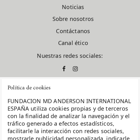
Dr. Santiago González Moreno
Noticias
Dra. Gema Moreno Bueno
Dra. Laura García Estévez
Sobre nosotros
Dra. Natalia Carballo
Dra. Pilar López Criado
Contáctanos
El Sabor Perdido
Canal ético
En clave de dar
ensayos clínicos
Nuestras redes sociales:
España
europacolon
evento solidario
fase I
Política de cookies
formación
fundación diversión solidaria
FUNDACION MD ANDERSON INTERNATIONAL
Fundación Excelentia
ESPAÑA utiliza cookies propias y de terceros
Fundación MD Anderson España
con la finalidad de analizar la navegación y el
La Fundación MD Anderson España - Hospiten es
Fundación Siglo Futuro
tráfico generado a efectos estadísticos,
miembro de la
Asociación Española de Fundaciones
Gastroenterología
facilitarle la interacción con redes sociales,
Ginecología
mostrarle publicidad personalizada, indicarle
Investigación