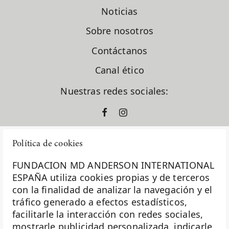
Dr. Santiago González Moreno
Noticias
Dra. Gema Moreno Bueno
Dra. Laura García Estévez
Sobre nosotros
Dra. Natalia Carballo
Dra. Pilar López Criado
Contáctanos
El Sabor Perdido
Canal ético
En clave de dar
ensayos clínicos
Nuestras redes sociales:
España
europacolon
evento solidario
fase I
Política de cookies
formación
fundación diversión solidaria
FUNDACION MD ANDERSON INTERNATIONAL
Fundación Excelentia
ESPAÑA utiliza cookies propias y de terceros
Fundación MD Anderson España
con la finalidad de analizar la navegación y el
La Fundación MD Anderson España - Hospiten es
Fundación Siglo Futuro
tráfico generado a efectos estadísticos,
miembro de la
Asociación Española de Fundaciones
Gastroenterología
facilitarle la interacción con redes sociales,
Ginecología
mostrarle publicidad personalizada, indicarle
Investigación