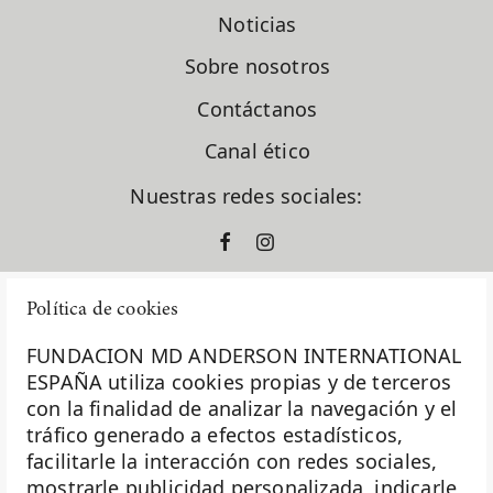
Dr. Santiago González Moreno
Noticias
Dra. Gema Moreno Bueno
Dra. Laura García Estévez
Sobre nosotros
Dra. Natalia Carballo
Dra. Pilar López Criado
Contáctanos
El Sabor Perdido
Canal ético
En clave de dar
ensayos clínicos
Nuestras redes sociales:
España
europacolon
evento solidario
fase I
Política de cookies
formación
fundación diversión solidaria
FUNDACION MD ANDERSON INTERNATIONAL
Fundación Excelentia
ESPAÑA utiliza cookies propias y de terceros
Fundación MD Anderson España
con la finalidad de analizar la navegación y el
La Fundación MD Anderson España - Hospiten es
Fundación Siglo Futuro
tráfico generado a efectos estadísticos,
miembro de la
Asociación Española de Fundaciones
Gastroenterología
facilitarle la interacción con redes sociales,
Ginecología
mostrarle publicidad personalizada, indicarle
Investigación