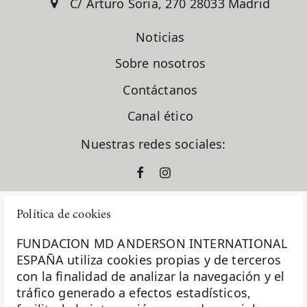
C/ Arturo Soria, 270 28033 Madrid
Dr. Raúl Márquez Vázquez
Dr. Santiago González Moreno
Noticias
Dra. Gema Moreno Bueno
Dra. Laura García Estévez
Sobre nosotros
Dra. Natalia Carballo
Dra. Pilar López Criado
Contáctanos
El Sabor Perdido
Canal ético
En clave de dar
ensayos clínicos
Nuestras redes sociales:
España
europacolon
evento solidario
fase I
Política de cookies
formación
fundación diversión solidaria
FUNDACION MD ANDERSON INTERNATIONAL
Fundación Excelentia
ESPAÑA utiliza cookies propias y de terceros
Fundación MD Anderson España
con la finalidad de analizar la navegación y el
La Fundación MD Anderson España - Hospiten es
Fundación Siglo Futuro
tráfico generado a efectos estadísticos,
miembro de la
Asociación Española de Fundaciones
Gastroenterología