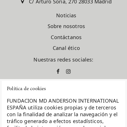
C/ Arturo Soria, 270 28033 Madrid
Dr. Raúl Márquez Vázquez
Dr. Santiago González Moreno
Noticias
Dra. Gema Moreno Bueno
Dra. Laura García Estévez
Sobre nosotros
Dra. Natalia Carballo
Dra. Pilar López Criado
Contáctanos
El Sabor Perdido
Canal ético
En clave de dar
ensayos clínicos
Nuestras redes sociales:
España
europacolon
evento solidario
fase I
Política de cookies
formación
fundación diversión solidaria
FUNDACION MD ANDERSON INTERNATIONAL
Fundación Excelentia
ESPAÑA utiliza cookies propias y de terceros
Fundación MD Anderson España
con la finalidad de analizar la navegación y el
La Fundación MD Anderson España - Hospiten es
Fundación Siglo Futuro
tráfico generado a efectos estadísticos,
miembro de la
Asociación Española de Fundaciones
Gastroenterología