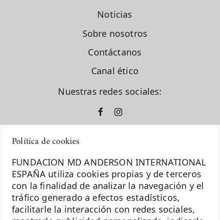
Noticias
Sobre nosotros
Contáctanos
Canal ético
Nuestras redes sociales:
Política de cookies
FUNDACION MD ANDERSON INTERNATIONAL
ESPAÑA utiliza cookies propias y de terceros
con la finalidad de analizar la navegación y el
La Fundación MD Anderson España - Hospiten es
tráfico generado a efectos estadísticos,
miembro de la
Asociación Española de Fundaciones
facilitarle la interacción con redes sociales,