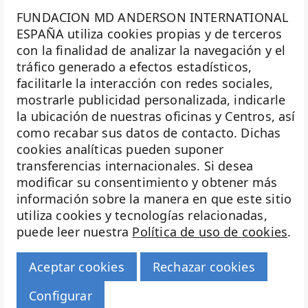
FUNDACION MD ANDERSON INTERNATIONAL
ESPAÑA utiliza cookies propias y de terceros
con la finalidad de analizar la navegación y el
La Fundación MD Anderson España - Hospiten es
tráfico generado a efectos estadísticos,
miembro de la
Asociación Española de Fundaciones
facilitarle la interacción con redes sociales,
mostrarle publicidad personalizada, indicarle
Investigación
la ubicación de nuestras oficinas y Centros, así
Biobanco
como recabar sus datos de contacto. Dichas
cookies analíticas pueden suponer
Docencia
transferencias internacionales. Si desea
Voluntariado
modificar su consentimiento y obtener más
información sobre la manera en que este sitio
Eventos
utiliza cookies y tecnologías relacionadas,
puede leer nuestra
Política de uso de cookies
.
Transparencia
Haz historia
Aceptar cookies
Rechazar cookies
© 2026 Fundación MD Anderson Hospiten
Configurar
Aviso legal |
Política de cookies |
Política de privacidad |