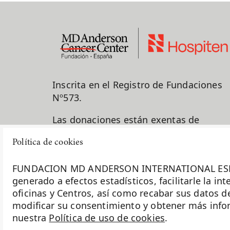
Inscrita en el Registro de Fundaciones
Nº573.
Las donaciones están exentas de
impuestos para los donantes.
Política de cookies
917 878 625
FUNDACION MD ANDERSON INTERNATIONAL ESPAÑA uti
generado a efectos estadísticos, facilitarle la i
info@fundacionmdandersonhospit
oficinas y Centros, así como recabar sus datos d
modificar su consentimiento y obtener más inform
C/ Arturo Soria, 270 28033 Madrid
nuestra
Política de uso de cookies
.