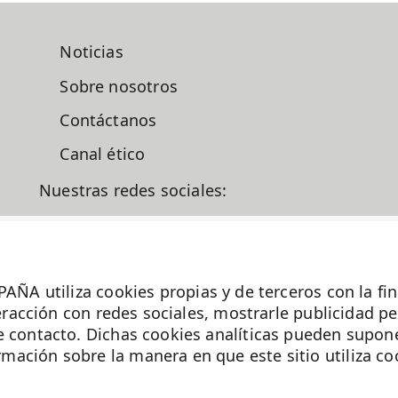
Noticias
Sobre nosotros
Contáctanos
Canal ético
Nuestras redes sociales:
liza cookies propias y de terceros con la finalid
nteracción con redes sociales, mostrarle publicidad p
en.es
e contacto. Dichas cookies analíticas pueden supone
ación sobre la manera en que este sitio utiliza co
La Fundación MD Anderson España - Hospiten
es miembro de la
Asociación Española de