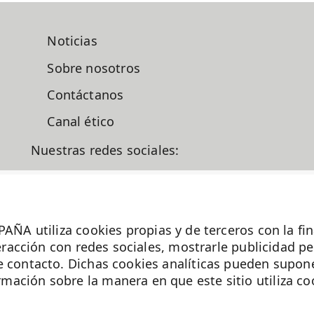
Noticias
Sobre nosotros
Contáctanos
Canal ético
Nuestras redes sociales:
liza cookies propias y de terceros con la finalid
nteracción con redes sociales, mostrarle publicidad p
en.es
e contacto. Dichas cookies analíticas pueden supone
ación sobre la manera en que este sitio utiliza co
La Fundación MD Anderson España - Hospiten
es miembro de la
Asociación Española de