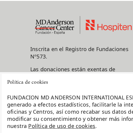
Inscrita en el Registro de Fundaciones
Nº573.
Las donaciones están exentas de
impuestos para los donantes.
Política de cookies
917 878 625
FUNDACION MD ANDERSON INTERNATIONAL ESPAÑA uti
generado a efectos estadísticos, facilitarle la i
info@fundacionmdandersonhospit
oficinas y Centros, así como recabar sus datos d
modificar su consentimiento y obtener más inform
C/ Arturo Soria, 270 28033 Madrid
nuestra
Política de uso de cookies
.