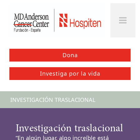
Togg
Men
Dona
Investiga por la vida
INVESTIGACIÓN TRASLACIONAL
Investigación traslacional
“En algún lugar, algo increíble está