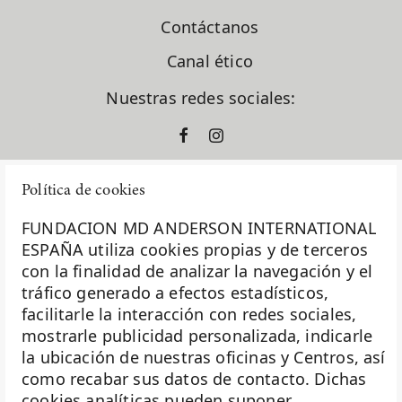
Contáctanos
Canal ético
Nuestras redes sociales:
Política de cookies
FUNDACION MD ANDERSON INTERNATIONAL
ESPAÑA utiliza cookies propias y de terceros
con la finalidad de analizar la navegación y el
La Fundación MD Anderson España - Hospiten es
tráfico generado a efectos estadísticos,
miembro de la
Asociación Española de Fundaciones
facilitarle la interacción con redes sociales,
mostrarle publicidad personalizada, indicarle
Investigación
la ubicación de nuestras oficinas y Centros, así
Biobanco
como recabar sus datos de contacto. Dichas
cookies analíticas pueden suponer