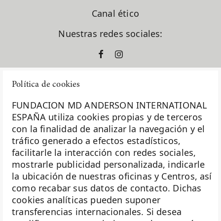
Canal ético
Nuestras redes sociales:
Política de cookies
FUNDACION MD ANDERSON INTERNATIONAL
ESPAÑA utiliza cookies propias y de terceros
con la finalidad de analizar la navegación y el
La Fundación MD Anderson España - Hospiten es
tráfico generado a efectos estadísticos,
miembro de la
Asociación Española de Fundaciones
facilitarle la interacción con redes sociales,
mostrarle publicidad personalizada, indicarle
Investigación
la ubicación de nuestras oficinas y Centros, así
Biobanco
como recabar sus datos de contacto. Dichas
cookies analíticas pueden suponer
Docencia
transferencias internacionales. Si desea