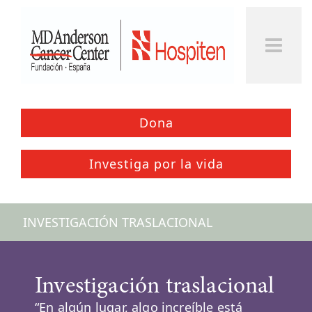
Togg
Men
Dona
Investiga por la vida
INVESTIGACIÓN TRASLACIONAL
Investigación traslacional
“En algún lugar, algo increíble está