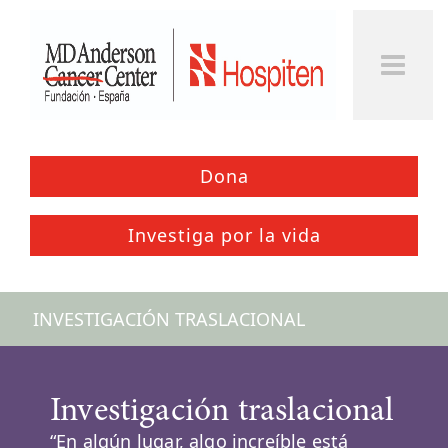
Togg
Men
Dona
Investiga por la vida
INVESTIGACIÓN TRASLACIONAL
Investigación traslacional
“En algún lugar, algo increíble está