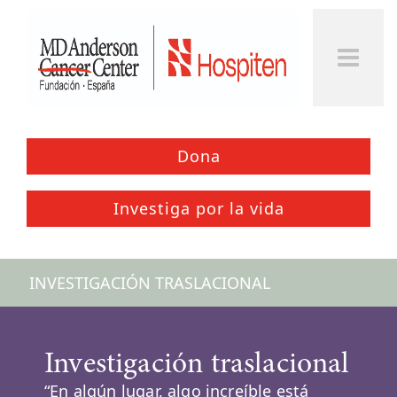
Togg
Men
Dona
Investiga por la vida
INVESTIGACIÓN TRASLACIONAL
Investigación traslacional
“En algún lugar, algo increíble está