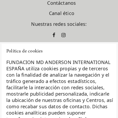
Contáctanos
Canal ético
Nuestras redes sociales:
Política de cookies
FUNDACION MD ANDERSON INTERNATIONAL
ESPAÑA utiliza cookies propias y de terceros
con la finalidad de analizar la navegación y el
La Fundación MD Anderson España - Hospiten es
tráfico generado a efectos estadísticos,
miembro de la
Asociación Española de Fundaciones
facilitarle la interacción con redes sociales,
mostrarle publicidad personalizada, indicarle
Investigación
la ubicación de nuestras oficinas y Centros, así
Biobanco
como recabar sus datos de contacto. Dichas
cookies analíticas pueden suponer
Docencia