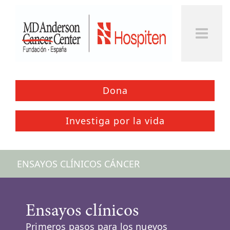
Togg
Men
Dona
Investiga por la vida
ENSAYOS CLÍNICOS CÁNCER
Ensayos clínicos
Primeros pasos para los nuevos