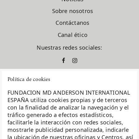
Sobre nosotros
Contáctanos
Canal ético
Nuestras redes sociales:
Política de cookies
FUNDACION MD ANDERSON INTERNATIONAL
ESPAÑA utiliza cookies propias y de terceros
con la finalidad de analizar la navegación y el
La Fundación MD Anderson España - Hospiten es
tráfico generado a efectos estadísticos,
miembro de la
Asociación Española de Fundaciones
facilitarle la interacción con redes sociales,
mostrarle publicidad personalizada, indicarle
Investigación
la ubicación de nuestras oficinas y Centros, así