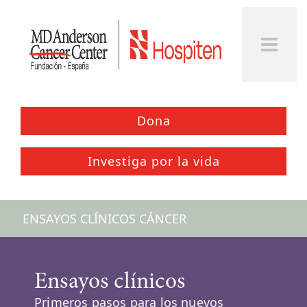
Togg
Men
Dona
Investiga por la vida
ENSAYOS CLÍNICOS CÁNCER
Ensayos clínicos
Primeros pasos para los nuevos