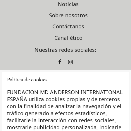
Noticias
Sobre nosotros
Contáctanos
Canal ético
Nuestras redes sociales:
Política de cookies
FUNDACION MD ANDERSON INTERNATIONAL
ESPAÑA utiliza cookies propias y de terceros
con la finalidad de analizar la navegación y el
La Fundación MD Anderson España - Hospiten es
tráfico generado a efectos estadísticos,
miembro de la
Asociación Española de Fundaciones
facilitarle la interacción con redes sociales,
mostrarle publicidad personalizada, indicarle
Investigación