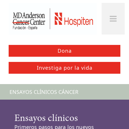
Togg
Men
Dona
Investiga por la vida
ENSAYOS CLÍNICOS CÁNCER
Ensayos clínicos
Primeros pasos para los nuevos