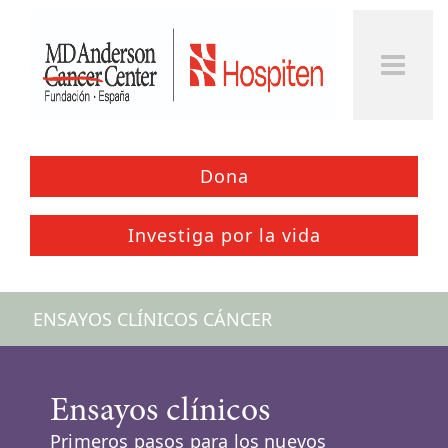
Togg
Men
Dona
Investiga por la vida
ENSAYOS CLÍNICOS CÁNCER
Ensayos clínicos
Primeros pasos para los nuevos