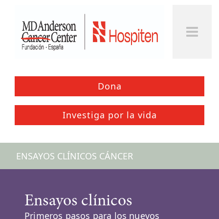
Togg
Men
Dona
Investiga por la vida
ENSAYOS CLÍNICOS CÁNCER
Ensayos clínicos
Primeros pasos para los nuevos