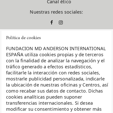
Canal ético
Nuestras redes sociales:
Política de cookies
FUNDACION MD ANDERSON INTERNATIONAL
ESPAÑA utiliza cookies propias y de terceros
con la finalidad de analizar la navegación y el
La Fundación MD Anderson España - Hospiten es
tráfico generado a efectos estadísticos,
miembro de la
Asociación Española de Fundaciones
facilitarle la interacción con redes sociales,
mostrarle publicidad personalizada, indicarle
Investigación
la ubicación de nuestras oficinas y Centros, así
Biobanco
como recabar sus datos de contacto. Dichas
cookies analíticas pueden suponer
Docencia
transferencias internacionales. Si desea
Voluntariado
modificar su consentimiento y obtener más