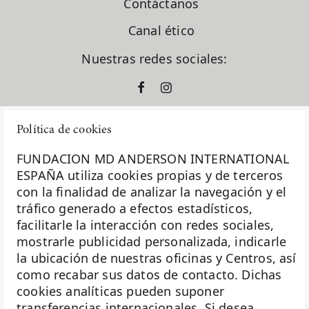
Contáctanos
Canal ético
Nuestras redes sociales:
Política de cookies
FUNDACION MD ANDERSON INTERNATIONAL
ESPAÑA utiliza cookies propias y de terceros
con la finalidad de analizar la navegación y el
La Fundación MD Anderson España - Hospiten es
tráfico generado a efectos estadísticos,
miembro de la
Asociación Española de Fundaciones
facilitarle la interacción con redes sociales,
mostrarle publicidad personalizada, indicarle
Investigación
la ubicación de nuestras oficinas y Centros, así
Biobanco
como recabar sus datos de contacto. Dichas
cookies analíticas pueden suponer
Docencia
transferencias internacionales. Si desea