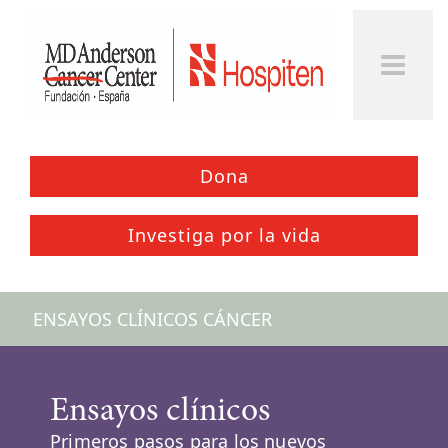
Togg
Men
Dona
Investiga por la vida
ENSAYOS CLÍNICOS CÁNCER
Ensayos clínicos
Primeros pasos para los nuevos