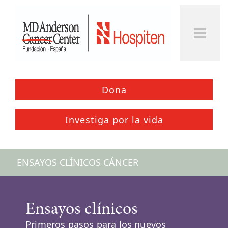
Togg
Men
Dona
Investiga por la vida
ENSAYOS CLÍNICOS CÁNCER
Ensayos clínicos
Primeros pasos para los nuevos