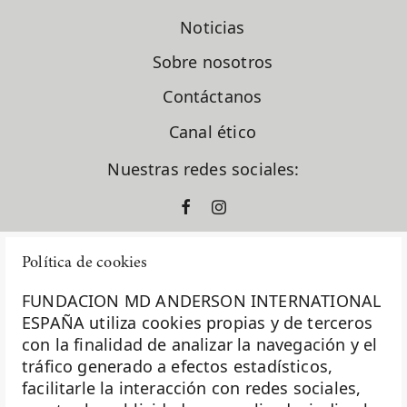
Noticias
Sobre nosotros
Contáctanos
Canal ético
Nuestras redes sociales:
Política de cookies
FUNDACION MD ANDERSON INTERNATIONAL
ESPAÑA utiliza cookies propias y de terceros
con la finalidad de analizar la navegación y el
La Fundación MD Anderson España - Hospiten es
tráfico generado a efectos estadísticos,
miembro de la
Asociación Española de Fundaciones
facilitarle la interacción con redes sociales,