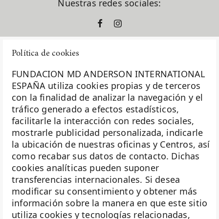
Nuestras redes sociales:
Política de cookies
FUNDACION MD ANDERSON INTERNATIONAL
ESPAÑA utiliza cookies propias y de terceros
con la finalidad de analizar la navegación y el
La Fundación MD Anderson España - Hospiten es
tráfico generado a efectos estadísticos,
miembro de la
Asociación Española de Fundaciones
facilitarle la interacción con redes sociales,
mostrarle publicidad personalizada, indicarle
Investigación
la ubicación de nuestras oficinas y Centros, así
Biobanco
como recabar sus datos de contacto. Dichas
cookies analíticas pueden suponer
Docencia
transferencias internacionales. Si desea
Voluntariado
modificar su consentimiento y obtener más
información sobre la manera en que este sitio
Eventos
utiliza cookies y tecnologías relacionadas,