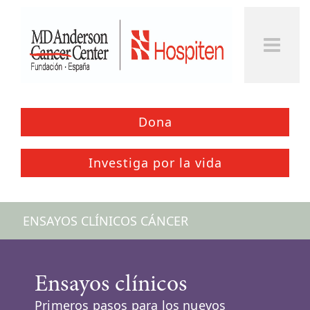
Togg
Men
Dona
Investiga por la vida
ENSAYOS CLÍNICOS CÁNCER
Ensayos clínicos
Primeros pasos para los nuevos