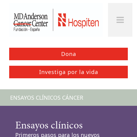
Togg
Men
Dona
Investiga por la vida
ENSAYOS CLÍNICOS CÁNCER
Ensayos clínicos
Primeros pasos para los nuevos