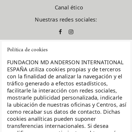
Canal ético
Nuestras redes sociales:
Política de cookies
FUNDACION MD ANDERSON INTERNATIONAL
ESPAÑA utiliza cookies propias y de terceros
con la finalidad de analizar la navegación y el
La Fundación MD Anderson España - Hospiten es
tráfico generado a efectos estadísticos,
miembro de la
Asociación Española de Fundaciones
facilitarle la interacción con redes sociales,
mostrarle publicidad personalizada, indicarle
Investigación
la ubicación de nuestras oficinas y Centros, así
Biobanco
como recabar sus datos de contacto. Dichas
cookies analíticas pueden suponer
Docencia
transferencias internacionales. Si desea