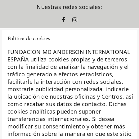
Nuestras redes sociales:
Política de cookies
FUNDACION MD ANDERSON INTERNATIONAL
ESPAÑA utiliza cookies propias y de terceros
con la finalidad de analizar la navegación y el
La Fundación MD Anderson España - Hospiten es
tráfico generado a efectos estadísticos,
miembro de la
Asociación Española de Fundaciones
facilitarle la interacción con redes sociales,
mostrarle publicidad personalizada, indicarle
Investigación
la ubicación de nuestras oficinas y Centros, así
Biobanco
como recabar sus datos de contacto. Dichas
cookies analíticas pueden suponer
Docencia
transferencias internacionales. Si desea
Voluntariado
modificar su consentimiento y obtener más
información sobre la manera en que este sitio
Eventos