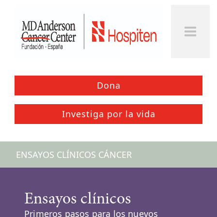
Togg
Men
Dona
Investiga por la vida
ENSAYOS CLÍNICOS CÁNCER
Ensayos clínicos
Primeros pasos para los nuevos