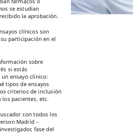
udian fármacos o
nos se estudian
ecibido la aprobación.
nsayos clínicos son
su participación en el
nformación sobre
és si estás
 un ensayo clínico:
ué tipos de ensayos
los criterios de inclusión
 los pacientes, etc.
buscador con todos los
derson Madrid –
investigador, fase del