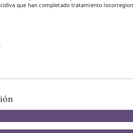
ecidiva que han completado tratamiento locorregiona
t
ción