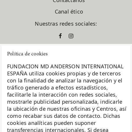
Contáctanos
Canal ético
Nuestras redes sociales:
Política de cookies
FUNDACION MD ANDERSON INTERNATIONAL
ESPAÑA utiliza cookies propias y de terceros
con la finalidad de analizar la navegación y el
La Fundación MD Anderson España - Hospiten es
tráfico generado a efectos estadísticos,
miembro de la
Asociación Española de Fundaciones
facilitarle la interacción con redes sociales,
mostrarle publicidad personalizada, indicarle
Investigación
la ubicación de nuestras oficinas y Centros, así
Biobanco
como recabar sus datos de contacto. Dichas
cookies analíticas pueden suponer
Docencia
transferencias internacionales. Si desea