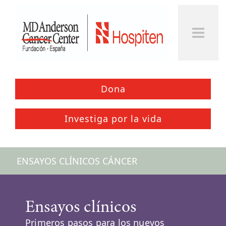
Togg
Men
Dona
Investiga por la vida
ENSAYOS CLÍNICOS CÁNCER
Ensayos clínicos
Primeros pasos para los nuevos