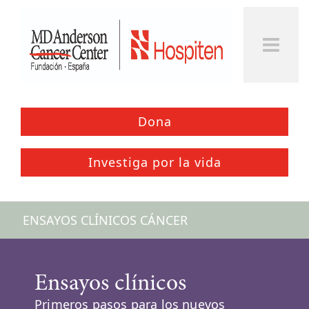
Togg
Men
Dona
Investiga por la vida
ENSAYOS CLÍNICOS CÁNCER
Ensayos clínicos
Primeros pasos para los nuevos