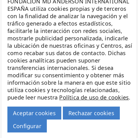
FUNDACION MD ANDERSON INTERNATIONAL
ESPAÑA utiliza cookies propias y de terceros
con la finalidad de analizar la navegación y el
La Fundación MD Anderson España - Hospiten es
tráfico generado a efectos estadísticos,
miembro de la
Asociación Española de Fundaciones
facilitarle la interacción con redes sociales,
mostrarle publicidad personalizada, indicarle
Investigación
la ubicación de nuestras oficinas y Centros, así
Biobanco
como recabar sus datos de contacto. Dichas
cookies analíticas pueden suponer
Docencia
transferencias internacionales. Si desea
Voluntariado
modificar su consentimiento y obtener más
información sobre la manera en que este sitio
Eventos
utiliza cookies y tecnologías relacionadas,
puede leer nuestra
Política de uso de cookies
.
Transparencia
Haz historia
Aceptar cookies
Rechazar cookies
© 2026 Fundación MD Anderson Hospiten
Configurar
Aviso legal |
Política de cookies |
Política de privacidad |
Ir a buscador
Configurar cookies