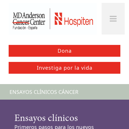
Togg
Men
Dona
Investiga por la vida
ENSAYOS CLÍNICOS CÁNCER
Ensayos clínicos
Primeros pasos para los nuevos