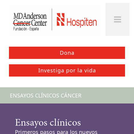
Togg
Men
Dona
Investiga por la vida
ENSAYOS CLÍNICOS CÁNCER
Ensayos clínicos
Primeros pasos para los nuevos