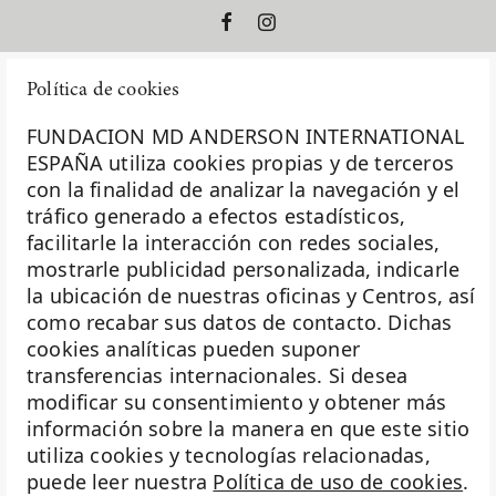
Política de cookies
FUNDACION MD ANDERSON INTERNATIONAL
ESPAÑA utiliza cookies propias y de terceros
con la finalidad de analizar la navegación y el
La Fundación MD Anderson España - Hospiten es
tráfico generado a efectos estadísticos,
miembro de la
Asociación Española de Fundaciones
facilitarle la interacción con redes sociales,
mostrarle publicidad personalizada, indicarle
Investigación
la ubicación de nuestras oficinas y Centros, así
Biobanco
como recabar sus datos de contacto. Dichas
cookies analíticas pueden suponer
Docencia
transferencias internacionales. Si desea
Voluntariado
modificar su consentimiento y obtener más
información sobre la manera en que este sitio
Eventos
utiliza cookies y tecnologías relacionadas,
puede leer nuestra
Política de uso de cookies
.
Transparencia