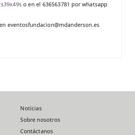
/2s39x49s
o en el 636563781 por whatsapp
s en eventosfundacion@mdanderson.es
Noticias
Sobre nosotros
Contáctanos