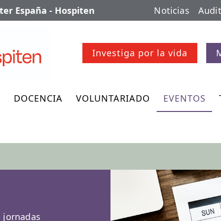
er España - Hospiten
Noticias
Audit
Investiga por la vida
O
DOCENCIA
VOLUNTARIADO
EVENTOS
, jornadas