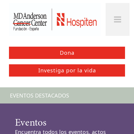
Togg
Men
Dona
Investiga por la vida
EVENTOS DESTACADOS
Eventos
Encuentra todos los eventos, actos