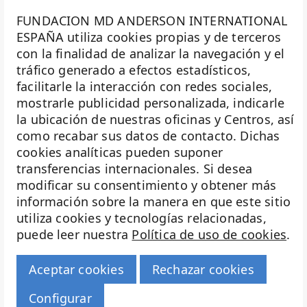
FUNDACION MD ANDERSON INTERNATIONAL
ESPAÑA utiliza cookies propias y de terceros
con la finalidad de analizar la navegación y el
La Fundación MD Anderson España - Hospiten es
tráfico generado a efectos estadísticos,
miembro de la
Asociación Española de Fundaciones
facilitarle la interacción con redes sociales,
mostrarle publicidad personalizada, indicarle
Investigación
la ubicación de nuestras oficinas y Centros, así
Biobanco
como recabar sus datos de contacto. Dichas
cookies analíticas pueden suponer
Docencia
transferencias internacionales. Si desea
Voluntariado
modificar su consentimiento y obtener más
información sobre la manera en que este sitio
Eventos
utiliza cookies y tecnologías relacionadas,
puede leer nuestra
Política de uso de cookies
.
Transparencia
Haz historia
Aceptar cookies
Rechazar cookies
© 2026 Fundación MD Anderson Hospiten
Configurar
Aviso legal |
Política de cookies |
Política de privacidad |