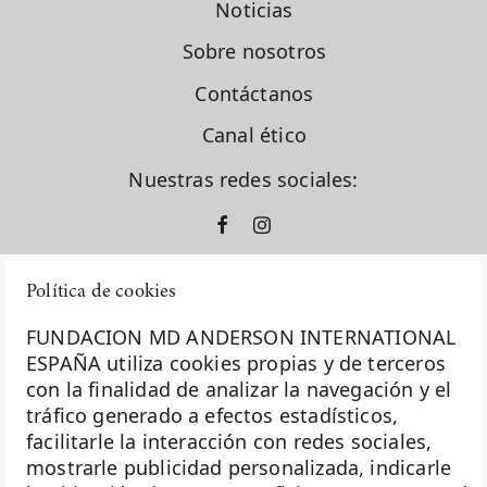
Noticias
Sobre nosotros
Contáctanos
Canal ético
Nuestras redes sociales:
Política de cookies
FUNDACION MD ANDERSON INTERNATIONAL
ESPAÑA utiliza cookies propias y de terceros
con la finalidad de analizar la navegación y el
La Fundación MD Anderson España - Hospiten es
tráfico generado a efectos estadísticos,
miembro de la
Asociación Española de Fundaciones
facilitarle la interacción con redes sociales,
mostrarle publicidad personalizada, indicarle
Investigación