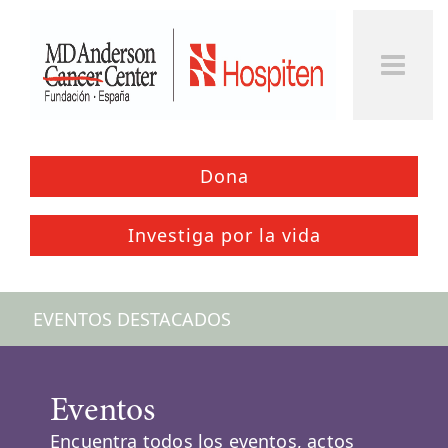
Togg
Men
Dona
Investiga por la vida
EVENTOS DESTACADOS
Eventos
Encuentra todos los eventos, actos