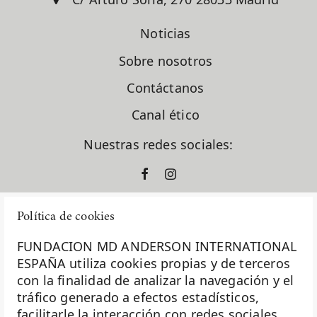
Noticias
Sobre nosotros
Contáctanos
Canal ético
Nuestras redes sociales:
Política de cookies
FUNDACION MD ANDERSON INTERNATIONAL
ESPAÑA utiliza cookies propias y de terceros
con la finalidad de analizar la navegación y el
La Fundación MD Anderson España - Hospiten es
tráfico generado a efectos estadísticos,
miembro de la
Asociación Española de Fundaciones
facilitarle la interacción con redes sociales,