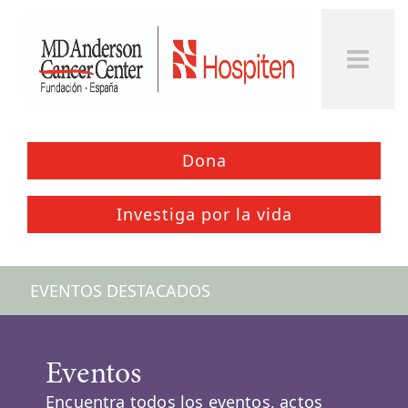
Togg
Men
Dona
Investiga por la vida
EVENTOS DESTACADOS
Eventos
Encuentra todos los eventos, actos