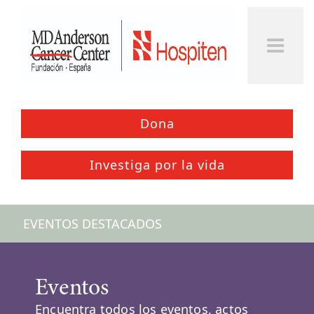
Togg
Men
Dona
Investiga por la vida
EVENTOS DESTACADOS
Eventos
Encuentra todos los eventos, actos