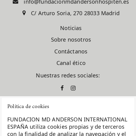
info@fundacionmdandersonhospiten.es
C/ Arturo Soria, 270 28033 Madrid
Noticias
Sobre nosotros
Contáctanos
Canal ético
Nuestras redes sociales:
Política de cookies
FUNDACION MD ANDERSON INTERNATIONAL
ESPAÑA utiliza cookies propias y de terceros
con la finalidad de analizar la navegación y el
La Fundación MD Anderson España - Hospiten es