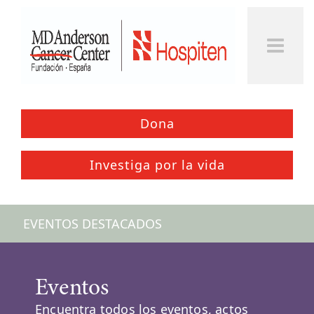
Togg
Men
Dona
Investiga por la vida
EVENTOS DESTACADOS
Eventos
Encuentra todos los eventos, actos