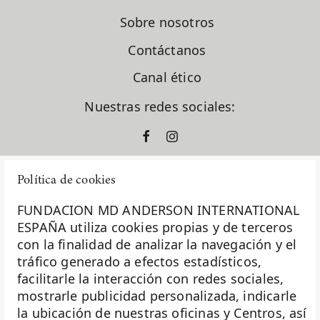
Sobre nosotros
Contáctanos
Canal ético
Nuestras redes sociales:
Política de cookies
FUNDACION MD ANDERSON INTERNATIONAL
ESPAÑA utiliza cookies propias y de terceros
con la finalidad de analizar la navegación y el
La Fundación MD Anderson España - Hospiten es
tráfico generado a efectos estadísticos,
miembro de la
Asociación Española de Fundaciones
facilitarle la interacción con redes sociales,
mostrarle publicidad personalizada, indicarle
Investigación
la ubicación de nuestras oficinas y Centros, así