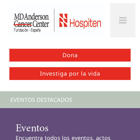
Togg
Men
Dona
Investiga por la vida
EVENTOS DESTACADOS
Eventos
Encuentra todos los eventos, actos