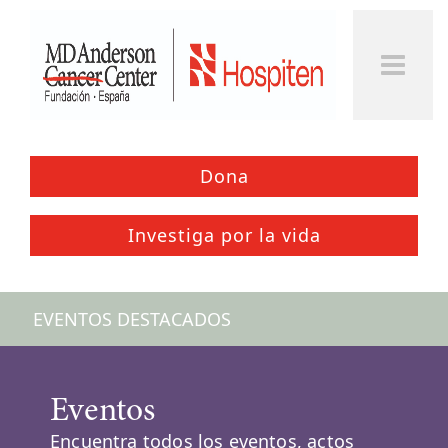
Togg
Men
Dona
Investiga por la vida
EVENTOS DESTACADOS
Eventos
Encuentra todos los eventos, actos