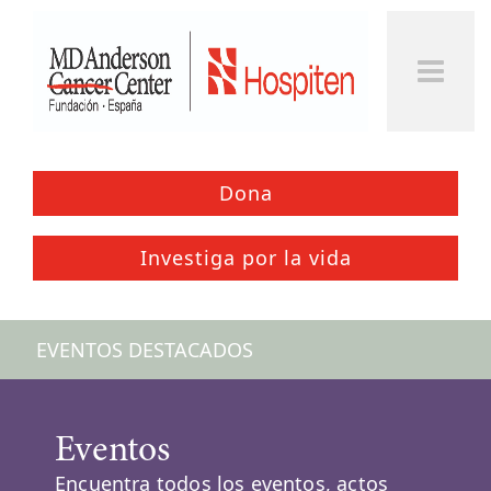
Togg
Men
Dona
Investiga por la vida
EVENTOS DESTACADOS
Eventos
Encuentra todos los eventos, actos