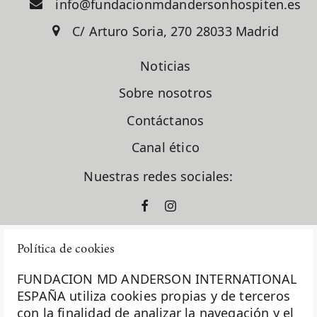
info@fundacionmdandersonhospiten.es
C/ Arturo Soria, 270 28033 Madrid
Noticias
Sobre nosotros
Contáctanos
Canal ético
Nuestras redes sociales:
Política de cookies
FUNDACION MD ANDERSON INTERNATIONAL
ESPAÑA utiliza cookies propias y de terceros
con la finalidad de analizar la navegación y el
La Fundación MD Anderson España - Hospiten es